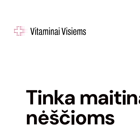
Pereiti
prie
turinio
Tinka maitin
nėščioms