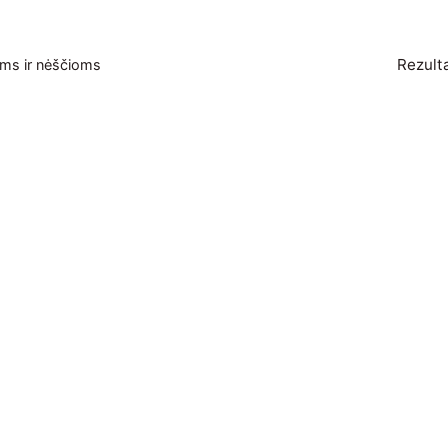
Rezulta
oms ir nėščioms