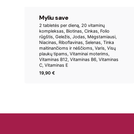
Myliu save
2 tabletės per dieną
20 vitaminų
kompleksas
Biotinas
Cinkas
Folio
rūgštis
Geležis
Jodas
Mėgstamiausi
Niacinas
Riboflavinas
Selenas
Tinka
maitinančioms ir nėščioms
Varis
Visų
plaukų tipams
Vitaminai moterims
Vitaminas B12
Vitaminas B6
Vitaminas
C
Vitaminas E
19,90
€